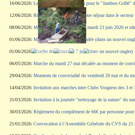
16/06/2026:
Les inscriptions sont closes pour le "Jambon Grillé" d
Programme annuel
12/06/2026:
Règlement du solde pour votre séjour dans le secteur
08/06/2026:
Moments de convivialité du mardi 23 juin 2026 et ult
01/06/2026:
Marche du mardi 2 juin annulée (dans un nouvel ongl
Les photos récentes
01/06/2026:
Marche du Dimanche 7 juin (dans un nouvel onglet)
06/05/2026:
Marche du mardi 27 mai décalée au moment de conviv
29/04/2026:
Moments de convivialité du vendredi 29 mai et du ma
14/04/2026:
Invitation aux marches inter Clubs Vosgiens des 3 et
31/03/2026:
Invitation à la journée "nettoyage de la nature" du s
30/03/2026:
Règlement du complément de 66€ par personne pour le
21/01/2026:
Convocation à l’Assemblée Générale du CVS du 21 fé