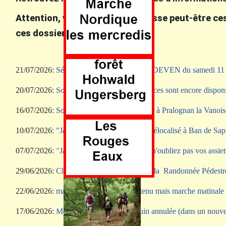
Ven 14 août
Attention, votre messagerie classe peut-être ces
ces dossiers.
21/07/2026:
Séjour dans le Morbihan à ERDEVEN du samedi 11 s
20/07/2026:
Soirée "Knacks": quelques places sont encore disponi
16/07/2026:
Soirée Rétrospective du Séjour à Pralognan la Vanois
Dim. 23 août
10/07/2026:
"Jambon Grillé" du 12 juillet délocalisé à Ban de Sap
07/07/2026:
"Jambon Grillé" du 12 juillet: n'oubliez pas vos assiet
29/06/2026:
Changement de destination de la Randonnée Pédestr
Mardi 11 août
22/06/2026:
mardi 23 juin: Repas maintenu mais marche matinale 
17/06/2026:
Marche du Dimanche 21 juin annulée (dans un nouve