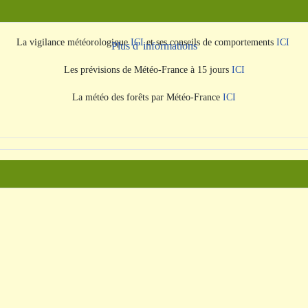
La vigilance météorologique
ICI
et ses conseils de comportements
ICI
Plus d' informations
Les prévisions de Météo-France à 15 jours
ICI
La météo des forêts par Météo-France
ICI